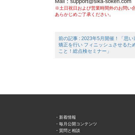
Mail：support@sika-soken.com
※土日祝日および営業時間外のお問い
あらかじめご了承ください。
前の記事 : 2023年5月開催！「
矯正を行い フィニッシュさせるた
こと！総点検セミナー」
新着情報
毎月公開コンテンツ
質問と相談