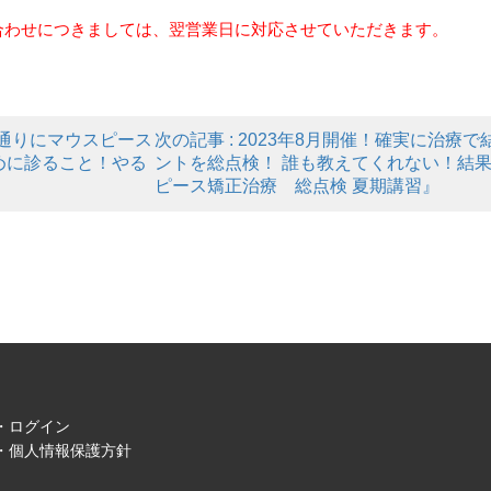
合わせにつきましては、翌営業日に対応させていただきます。
思い通りにマウスピース
次の記事 : 2023年8月開催！確実に治
めに診ること！やる
ントを総点検！ 誰も教えてくれない！結果
ピース矯正治療 総点検 夏期講習』
ログイン
個人情報保護方針