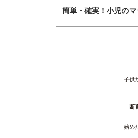
簡単・確実！小児のマ
子供
断
始め