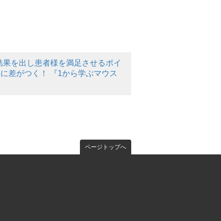
療で結果を出し患者様を満足させるポイ
に差がつく！ 『1から学ぶマウス
ページトップへ