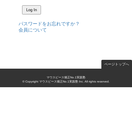
パスワードをお忘れですか？
会員について
ページトップへ
マウスピース矯正No.1実践塾
© Copyright マウスピース矯正No.1実践塾 Inc. All rights reserved.