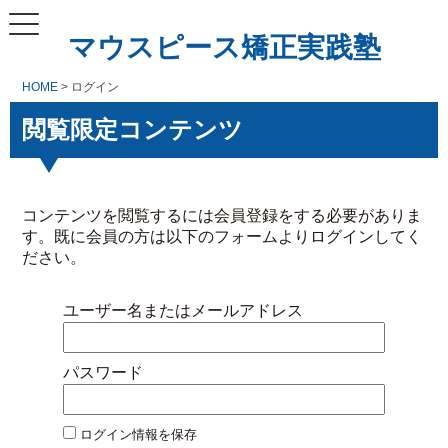
マウスピース矯正実践塾
HOME
> ログイン
閲覧限定コンテンツ
コンテンツを閲覧するには会員登録をする必要がありま
す。既に会員の方は以下のフォームよりログインしてく
ださい。
ユーザー名またはメールアドレス
パスワード
ログイン情報を保存