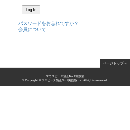
パスワードをお忘れですか？
会員について
ページトップへ
マウスピース矯正No.1実践塾
© Copyright マウスピース矯正No.1実践塾 Inc. All rights reserved.